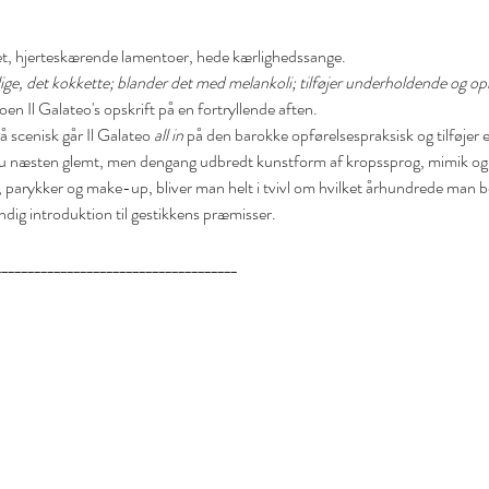
et, hjerteskærende lamentoer, hede kærlighedssange. 
rlige, det kokkette; blander det med melankoli; tilføjer underholdende og op
en Il Galateo's opskrift på en fortryllende aften. 
 scenisk går Il Galateo 
all in
 på den barokke opførelsespraksisk og tilføjer 
 nu næsten glemt, men dengang udbredt kunstform af kropssprog, mimik o
 parykker og make-up, bliver man helt i tvivl om hvilket århundrede man bef
ig introduktion til gestikkens præmisser.
_____________________________________