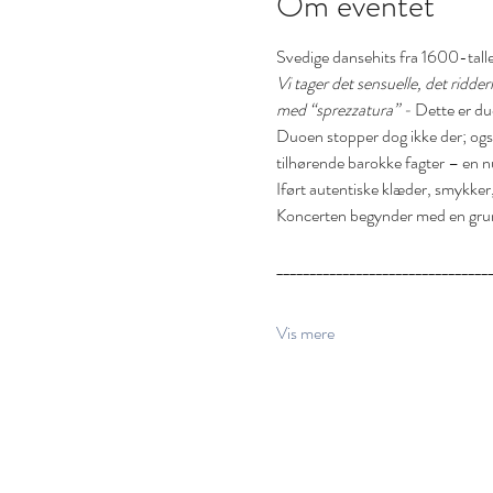
Om eventet
Svedige dansehits fra 1600-tall
Vi tager det sensuelle, det ridde
med “sprezzatura” - 
Dette er duo
Duoen stopper dog ikke der; også
tilhørende barokke fagter – en
Iført autentiske klæder, smykker,
Koncerten begynder med en grund
________________________________
Vis mere