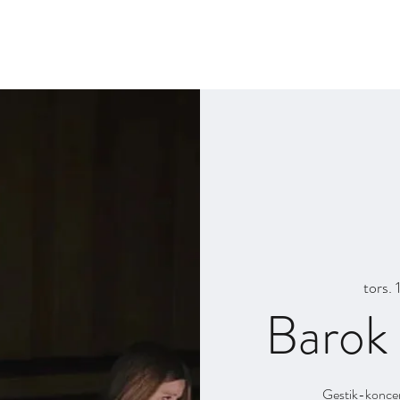
Billetter og 
tors. 
Barok 
Gestik-koncer