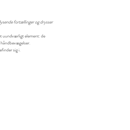
lysende fortællinger og drysser 
et uundværligt element: de 
g håndbevægelser.
inder sig i. 