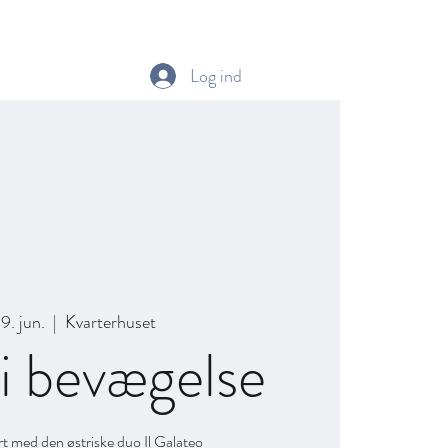
info
Festivalkor
Masterclass med Emma Kirkby
Mere
Log ind
19. jun.
  |  
Kvarterhuset
i bevægelse
t med den østriske duo Il Galateo