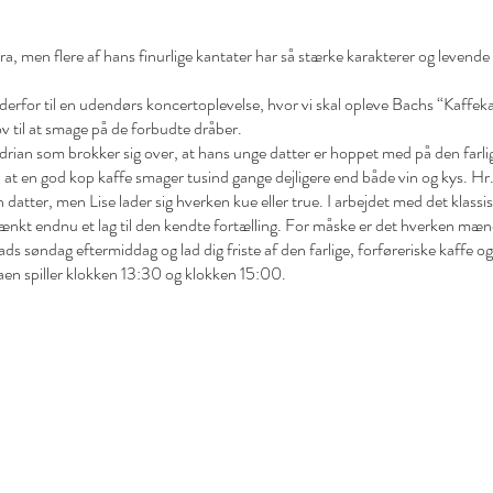
a, men flere af hans finurlige kantater har så stærke karakterer og levende d
erfor til en udendørs koncertoplevelse, hvor vi skal opleve Bachs “Kaffeka
v til at smage på de forbudte dråber.
rian som brokker sig over, at hans unge datter er hoppet med på den farlige
, at en god kop kaffe smager tusind gange dejligere end både vin og kys. Hr
n datter, men Lise lader sig hverken kue eller true. I arbejdet med det klas
kt endnu et lag til den kendte fortælling. For måske er det hverken mænd 
ds søndag eftermiddag og lad dig friste af den farlige, forføreriske kaff
en spiller klokken 13:30 og klokken 15:00.
: Charlotte Haugaard Servitrice: Nanna Varmer Ipsen
Ruud Violin: Louise Gorm Fløjte: Pernille Petersen
nsk oversættelse: Jacob Beck