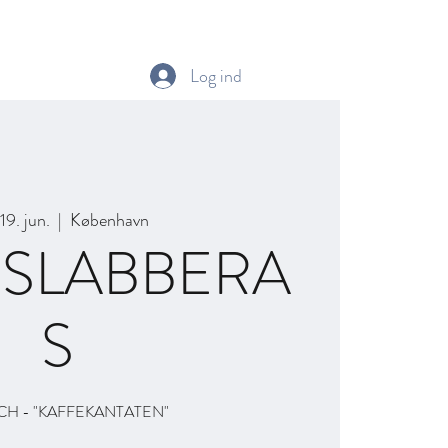
info
Festivalkor
Masterclass med Emma Kirkby
Mere
Log ind
19. jun.
  |  
København
ESLABBERA
S
BACH - "KAFFEKANTATEN"