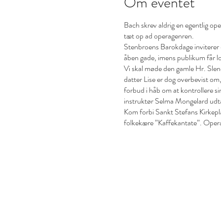
Om eventet
Bach skrev aldrig en egentlig oper
tæt op ad operagenren.
Stenbroens Barokdage inviterer d
åben gade, imens publikum får lo
Vi skal møde den gamle Hr. Slend
datter Lise er dog overbevist om
forbud i håb om at kontrollere si
instruktør Selma Mongelard udtæn
Kom forbi Sankt Stefans Kirkepla
folkekære ”Kaffekantate”. Opera
Medvirkende:
Hr. Slendrian: Jakob Bloch Lise
Cembalo: Yngvild Vivja Haaland 
Instruktør: Selma Mongelard Da
Entré: Gratis