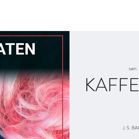
Billetter og 
søn. 
KAFF
J. S. 