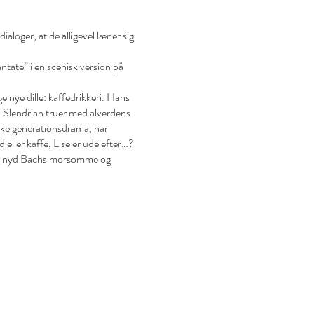
ialoger, at de alligevel læner sig
ntate” i en scenisk version på
 nye dille: kaffedrikkeri. Hans
. Slendrian truer med alverdens
siske generationsdrama, har
eller kaffe, Lise er ude efter…?
e og nyd Bachs morsomme og