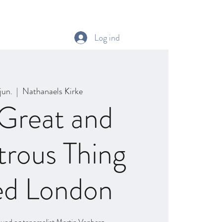
info
Festivalkor
Masterclass med Emma Kirkby
Mere
Log ind
 jun.
  |  
Nathanaels Kirke
 Great and
rous Thing
ed London
nd og tenorsolist Martin Vanberg