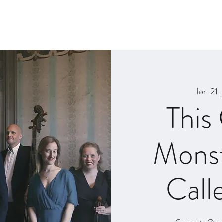
Billetter og 
lør. 21.
This
Monst
Call
Camerata Øresu