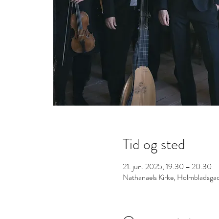
Tid og sted
21. jun. 2025, 19.30 – 20.30
Nathanaels Kirke, Holmbladsg