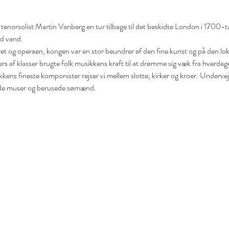
orsolist Martin Vanberg en tur tilbage til det beskidte London i 1700-tall
nd vand. 
t og operaen, kongen var en stor beundrer af den fine kunst og på den loka
ærs af klasser brugte folk musikkens kraft til at drømme sig væk fra hverdage
kens fineste komponister rejser vi mellem slotte, kirker og kroer. Undervej
ende muser og berusede sømænd.