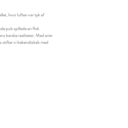
et, hvor luften var tyk af 
le pub spillede en flok 
ns barske realiteter. Med arier 
s stifter vi bekendtskab med 