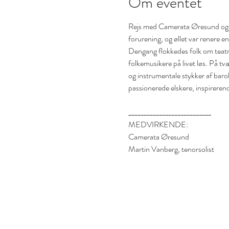
Om eventet
Rejs med Camerata Øresund og ten
forurening, og øllet var renere e
Dengang flokkedes folk om teatre
folkemusikere på livet løs. På tv
og instrumentale stykker af barok
passionerede elskere, inspirer
___________________________
MEDVIRKENDE: 
Camerata Øresund
Martin Vanberg, tenorsolist